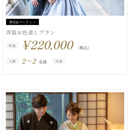
挙式&パーティー
洋装お色直しプラン
¥220,000
料金
（税込）
2～2
人数
内容
名様