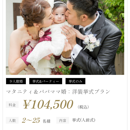
少人数婚
挙式&パーティー
挙式のみ
マタニティ＆パパママ婚：洋装挙式プラン
¥104,500
料金
（税込）
2～25
挙式(人前式)
人数
内容
名様