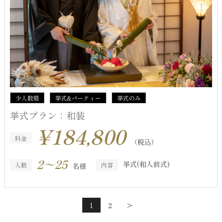
少人数婚
挙式&パーティー
挙式のみ
挙式プラン：和装
¥184,800
料金
（税込）
2～25
挙式(和人前式)
人数
内容
名様
1
2
>