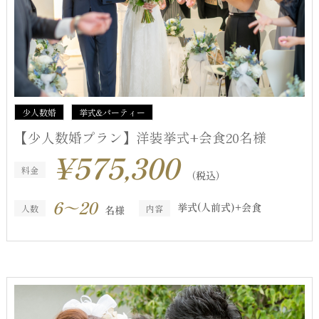
少人数婚
挙式&パーティー
【少人数婚プラン】洋装挙式+会食20名様
¥575,300
料金
（税込）
6～20
挙式(人前式)+会食
人数
内容
名様