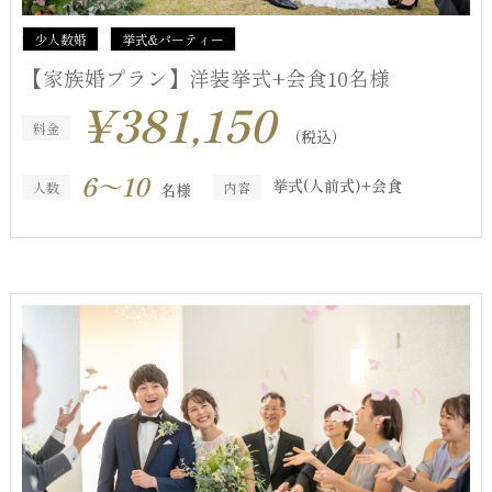
少人数婚
挙式&パーティー
【家族婚プラン】洋装挙式+会食10名様
¥381,150
料金
（税込）
6～10
挙式(人前式)+会食
人数
内容
名様